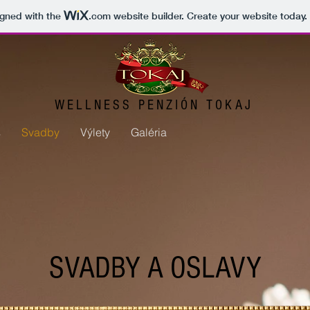
igned with the
.com
website builder. Create your website today.
WELLNESS PENZIÓN TOKAJ
s
Svadby
Výlety
Galéria
SVADBY A OSLAVY