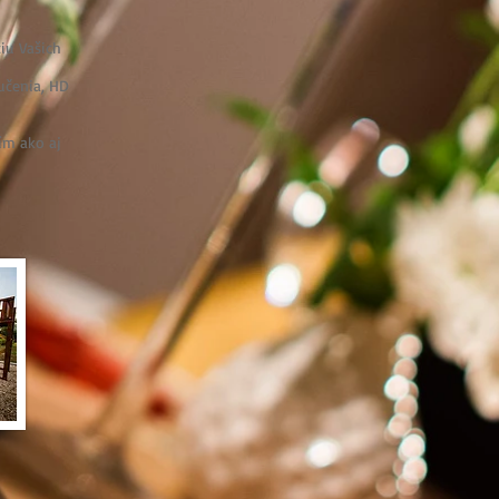
iu Vašich
učenia, HD
ím ako aj