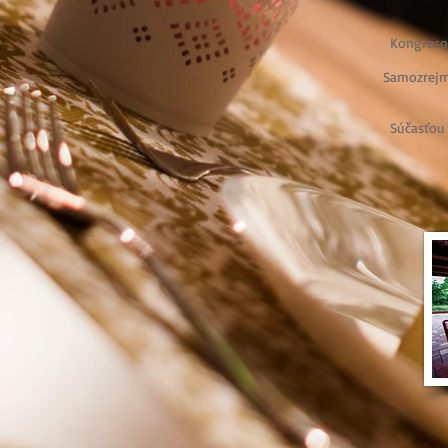
Kongresov
Samozrejmo
Súčasťou 