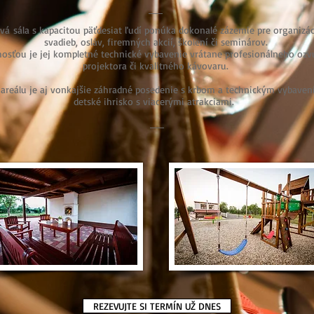
á sála s kapacitou päťdesiat ľudí ponúka dokonalé zázemie pre organizác
svadieb, osláv, firemných akcií, školení či seminárov.
sťou je jej kompletné technické vybavenie vrátane profesionálneho ozv
projektora či kvalitného kávovaru.
areálu je aj vonkajšie záhradné posedenie s krbom a technickým vybaven
detské ihrisko s viacerými atrakciami.
REZEVUJTE SI TERMÍN UŽ DNES